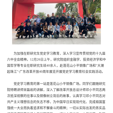
为加强在职研究生党史学习教育，深入学习宣传贯彻党的十九届
六中全会精神。12月26日上午，研究院组织金融学、投资经济学和中
国哲学等专业在职研究生班40余人，赴莲花山小平铜像广场和“大潮
起珠江”-广东改革开放40周年展览开展党史学习教育社会实践活动。
党史学习教育的第一站是莲花山小平铜像广场。同学们跟随研究
院特聘讲师宋磊岩的讲解，深入了解改革开放总设计师邓小平同志两
次抵深视察的往事以及铜像树立背后的故事，认真学习邓小平同志对
共产主义理想信念的矢志不移，为中国早日实现现代化、完成祖国富
强统一大业而执着追求和不懈奋斗的精神；一切从实际出发的务实品