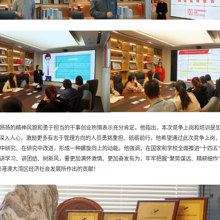
昂扬的精神风貌和勇于担当的干事创业热情表示充分肯定。他指出，本次竞争上岗和培训是
念深入人心，激励更多有志于管理方向的人员勇挑重担、砥砺前行。他希望通过此次竞争上岗
中研究、在研究中改进，形成一种螺旋向上的动能。他强调，在国家和学校全面推进“十四五”
讲学习、讲团结、树新风，要更加满怀激情、更加奋发有为，牢牢把握“聚势谋远、精耕细作”
粤港澳大湾区经济社会发展所作出的贡献！