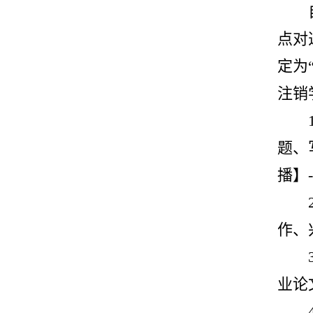
点对
定为
注销
题、
播】
作、
业论