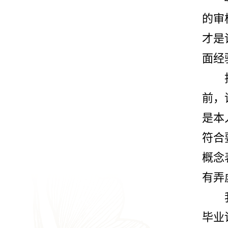
的审
才是
面经
前，
是本
符合
概念
有弄
毕业