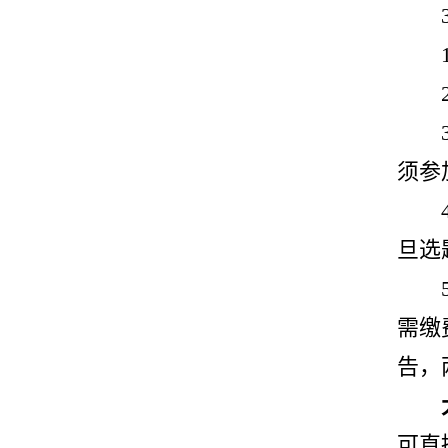
须参
旦选
需缴
告，
可直