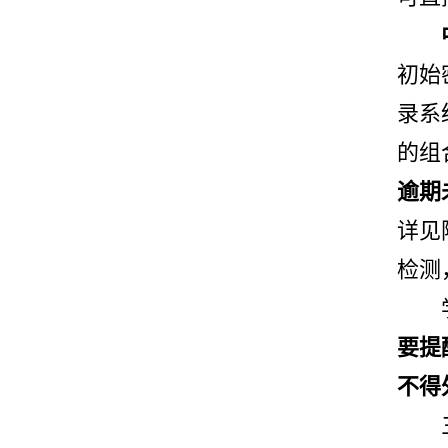
初始
录系
的组
逾期
详见
检测
要提
不得